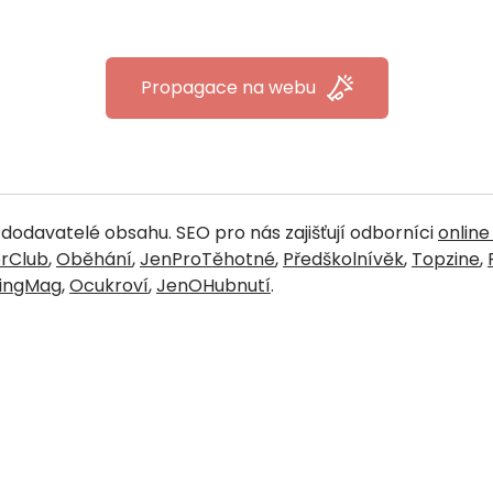
Propagace na webu
dodavatelé obsahu. SEO pro nás zajišťují odborníci
online
rClub
,
Oběhání
,
JenProTěhotné
,
Předškolnívěk
,
Topzine
,
vingMag
,
Ocukroví
,
JenOHubnutí
.