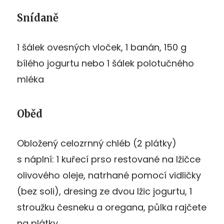
Snídaně
1 šálek ovesných vloček, 1 banán, 150 g
bílého jogurtu nebo 1 šálek polotučného
mléka
Oběd
Obložený celozrnný chléb (2 plátky)
s náplní: 1 kuřecí prso restované na lžičce
olivového oleje, natrhané pomocí vidličky
(bez soli), dresing ze dvou lžic jogurtu, 1
stroužku česneku a oregana, půlka rajčete
na plátky