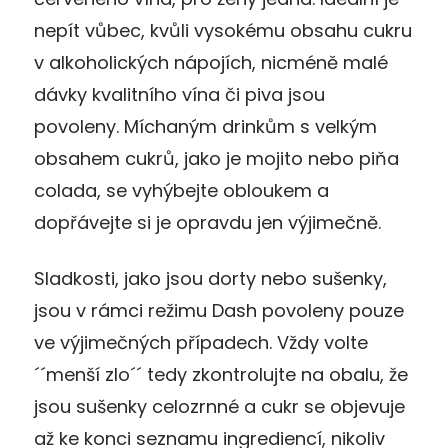
nepít vůbec, kvůli vysokému obsahu cukru
v alkoholických nápojích, nicméně malé
dávky kvalitního vína či piva jsou
povoleny. Míchaným drinkům s velkým
obsahem cukrů, jako je mojito nebo piňa
colada, se vyhýbejte obloukem a
dopřávejte si je opravdu jen výjimečně.
Sladkosti, jako jsou dorty nebo sušenky,
jsou v rámci režimu Dash povoleny pouze
ve výjimečných případech. Vždy volte
´´menší zlo´´ tedy zkontrolujte na obalu, že
jsou sušenky celozrnné a cukr se objevuje
až ke konci seznamu ingrediencí, nikoliv