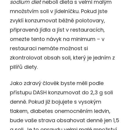
sodium diet
neboli dieta s velmi malým
množstvím soli v jídelníčku. Pokud jste
zvyklí konzumovat běžně polotovary,
připravená jídla a jíst v restauracích,
omezte tento návyk na minimum – v
restauraci nemáte možnost si
zkontrolovat obsah soli, který je jedním z
pilířů diety.
Jako zdravý člověk byste měli podle
přístupu DASH konzumovat do 2,3 g soli
denně. Pokud již bojujete s vysokým
tlakem, diabetes onemocněním ledvin,
bude vaše strava obsahovat denně jen 1,5
g soli. Je to opravdu velmi malé množství,