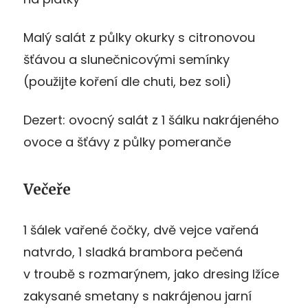
Malý salát z půlky okurky s citronovou
šťávou a slunečnicovými semínky
(použijte koření dle chuti, bez soli)
Dezert: ovocný salát z 1 šálku nakrájeného
ovoce a šťávy z půlky pomeranče
Večeře
1 šálek vařené čočky, dvě vejce vařená
natvrdo, 1 sladká brambora pečená
v troubě s rozmarýnem, jako dresing lžíce
zakysané smetany s nakrájenou jarní