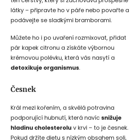
ten čerstvý, který si zachovává prospěšné
látky – připravte ho v páře nebo povařte a
podávejte se sladkými bramborami.
Můžete ho i po uvaření rozmixovat, přidat
pár kapek citronu a získáte výbornou
krémovou polévku, která vás nasytí a
detoxikuje organismus
.
Česnek
Král mezi kořením, a skvělá potravina
podporující hubnutí, která navíc
snižuje
hladinu cholesterolu
v krvi – to je česnek.
Pokud držíte dietu s nízkým obsahem soli,