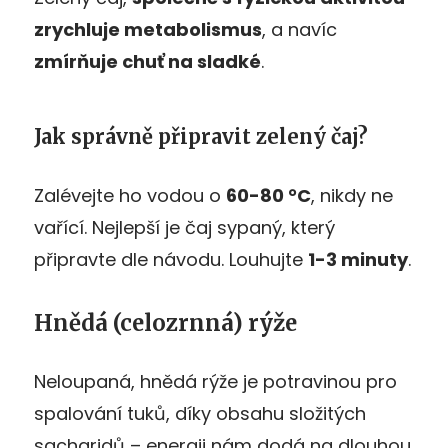
zrychluje metabolismus
, a navíc
zmírňuje chuť na sladké
.
Jak správně připravit zelený čaj?
Zalévejte ho vodou o
60-80 °C
, nikdy ne
vařící. Nejlepší je čaj sypaný, který
připravte dle návodu. Louhujte
1-3 minuty
.
Hnědá (celozrnná) rýže
Neloupaná, hnědá rýže je potravinou pro
spalování tuků, díky obsahu složitých
sacharidů – energii nám dodá na dlouhou