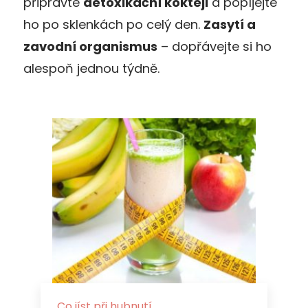
připravte
detoxikační koktejl
a popíjejte
ho po sklenkách po celý den.
Zasytí a
zavodní organismus
– dopřávejte si ho
alespoň jednou týdně.