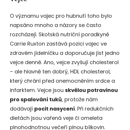
O významu vajec pro hubnutí toho bylo
napsáno mnoho a názory se často
rozcházejí. Skotská nutriční poradkyně
Carrie Ruxton zastává pozici vajec ve
zdravém jídelníčku a doporučuje jíst jedno
vejce denně. Ano, vejce zvyšují cholesterol
– ale hlavně ten dobrý, HDL cholesterol,
který chrání před onemocněním srdce a
infarktem. Vejce jsou
skvělou potravinou
pro spalování tuků
, protože nám
dodávají
pocit nasycení
. Při redukčních
dietách jsou vařená veje či omeleta
plnohodnotnou večeří plnou bílkovin.