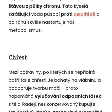
šťávou z půlky citronu
. Tato kyselá
zkrášlující voda působí
proti
celulitidě
a
po ránu skvěle nastartuje náš
metabolismus.
Chřest
Mezi potraviny, po kterých se nepřibírá
patří také chřest. Je bohatý na vlákninu a
podporuje tvorbu moči – proto
napomáhá
vylučování odpadních látek
z těla.
Raději, než konzervovaný kupujte