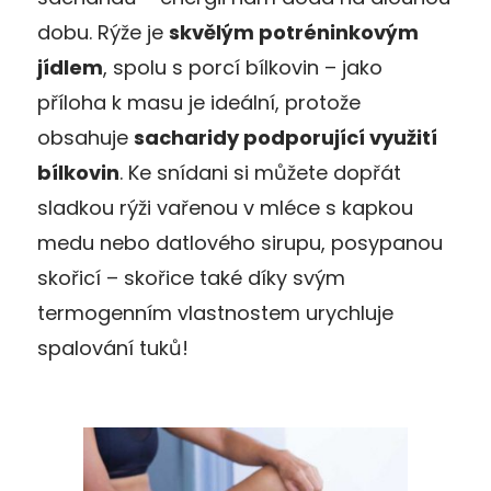
dobu. Rýže je
skvělým potréninkovým
jídlem
, spolu s porcí bílkovin – jako
příloha k masu je ideální, protože
obsahuje
sacharidy podporující využití
bílkovin
. Ke snídani si můžete dopřát
sladkou rýži vařenou v mléce s kapkou
medu nebo datlového sirupu, posypanou
skořicí – skořice také díky svým
termogenním vlastnostem urychluje
spalování tuků!