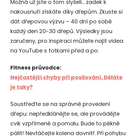
Možná už jste o tom slyšeli… zadek k
nakousnutí získáte díky dřepům. Zkuste si
dát dřepovou výzvu – 40 dní po sobě
každý den 20-30 dřepů. Výsledky jsou
zaručeny, pro inspiraci můžete najít videa
na YouTube s fotkami před a po.
Fitness průvodce:
Nejčastější chyby při posilování. Děláte
je taky?
Soustřeďte se na správné provedení
dřepu: nepředklánějte se, ale provádějte
cvik vzpřímeně a pomalu. Bude to pěkně
pálit! Nevtáčejte kolena dovnitř. Při pohybu