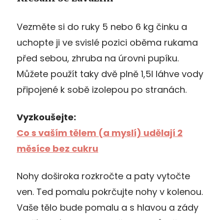
Vezměte si do ruky 5 nebo 6 kg činku a
uchopte ji ve svislé pozici oběma rukama
před sebou, zhruba na úrovni pupíku.
Můžete použít taky dvě plně 1,5l láhve vody
připojené k sobě izolepou po stranách.
Vyzkoušejte:
Co s vaším tělem (a myslí) udělají 2
měsíce bez cukru
Nohy doširoka rozkročte a paty vytočte
ven. Ted pomalu pokrčujte nohy v kolenou.
Vaše tělo bude pomalu a s hlavou a zády