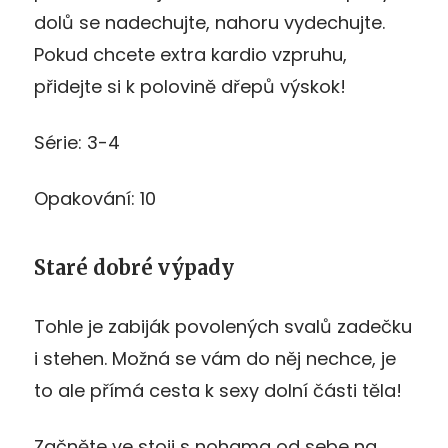
dolů se nadechujte, nahoru vydechujte.
Pokud chcete extra kardio vzpruhu,
přidejte si k polovině dřepů výskok!
Série: 3-4
Opakování: 10
Staré dobré výpady
Tohle je zabiják povolených svalů zadečku
i stehen. Možná se vám do něj nechce, je
to ale přímá cesta k sexy dolní části těla!
Začněte ve stoji s nohama od sebe na