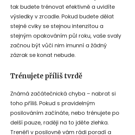
tak budete trénovat efektivně a uvidíte
výsledky v zrcadle. Pokud budete dělat
stejné cviky se stejnou intenzitou a
stejným opakováním půl roku, vaše svaly
začnou být vůči nim imunní a žádný
zázrak se konat nebude.
Trénujete příliš tvrdě
Známá začátečnická chyba – nabrat si
toho příliš. Pokud s pravidelným
posilováním začínáte, nebo trénujete po
delší pauze, raději na to jděte zlehka.
Trenéři v posilovně vám rádi poradí a