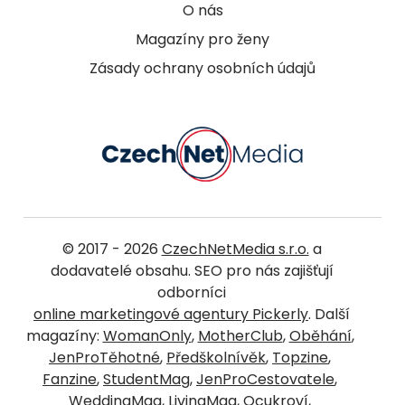
O nás
Magazíny pro ženy
Zásady ochrany osobních údajů
© 2017 - 2026
CzechNetMedia s.r.o.
a
dodavatelé obsahu. SEO pro nás zajišťují
odborníci
online marketingové agentury Pickerly
. Další
magazíny:
WomanOnly
,
MotherClub
,
Oběhání
,
JenProTěhotné
,
Předškolnívěk
,
Topzine
,
Fanzine
,
StudentMag
,
JenProCestovatele
,
WeddingMag
,
LivingMag
,
Ocukroví
,