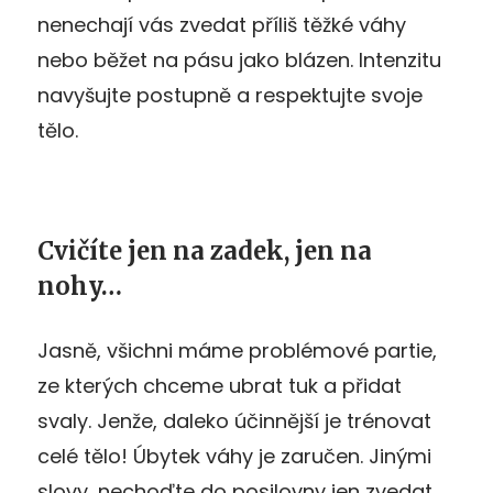
nenechají vás zvedat příliš těžké váhy
nebo běžet na pásu jako blázen. Intenzitu
navyšujte postupně a respektujte svoje
tělo.
Cvičíte jen na zadek, jen na
nohy…
Jasně, všichni máme problémové partie,
ze kterých chceme ubrat tuk a přidat
svaly. Jenže, daleko účinnější je trénovat
celé tělo! Úbytek váhy je zaručen. Jinými
slovy, nechoďte do posilovny jen zvedat