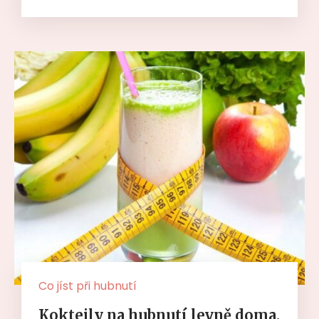
Co jíst při hubnutí
Koktejly na hubnutí levně doma.