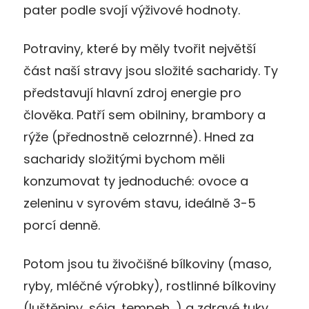
pater podle svojí výživové hodnoty.
Potraviny, které by měly tvořit největší
část naší stravy jsou složité sacharidy. Ty
představují hlavní zdroj energie pro
člověka. Patří sem obilniny, brambory a
rýže (přednostně celozrnné). Hned za
sacharidy složitými bychom měli
konzumovat ty jednoduché: ovoce a
zeleninu v syrovém stavu, ideálně 3-5
porcí denně.
Potom jsou tu živočišné bílkoviny (maso,
ryby, mléčné výrobky), rostlinné bílkoviny
(luštěniny, sója, tempeh…) a zdravé tuky