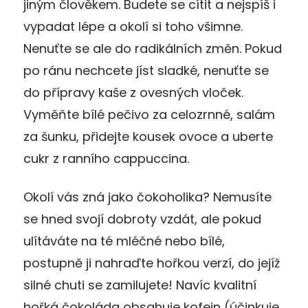
jiným člověkem. Budete se cítit a nejspíš i
vypadat lépe a okolí si toho všimne.
Nenuťte se ale do radikálních změn. Pokud
po ránu nechcete jíst sladké, nenuťte se
do přípravy kaše z ovesných vloček.
Vyměňte bílé pečivo za celozrnné, salám
za šunku, přidejte kousek ovoce a uberte
cukr z ranního cappuccina.
Okolí vás zná jako čokoholika? Nemusíte
se hned svojí dobroty vzdát, ale pokud
ulítáváte na té mléčné nebo bílé,
postupně ji nahraďte hořkou verzí, do jejíž
silné chuti se zamilujete! Navíc kvalitní
hořká čokoláda obsahuje kofein (účinkuje