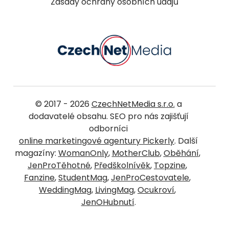
Zásady ochrany osobních údajů
© 2017 - 2026
CzechNetMedia s.r.o.
a
dodavatelé obsahu. SEO pro nás zajišťují
odborníci
online marketingové agentury Pickerly
. Další
magazíny:
WomanOnly
,
MotherClub
,
Oběhání
,
JenProTěhotné
,
Předškolnívěk
,
Topzine
,
Fanzine
,
StudentMag
,
JenProCestovatele
,
WeddingMag
,
LivingMag
,
Ocukroví
,
JenOHubnutí
.