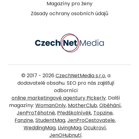
Magazíny pro ženy
Zásady ochrany osobních údajů
© 2017 - 2026
CzechNetMedia s.r.o.
a
dodavatelé obsahu. SEO pro nás zajišťují
odborníci
online marketingové agentury Pickerly
. Další
magazíny:
WomanOnly
,
MotherClub
,
Oběhání
,
JenProTěhotné
,
Předškolnívěk
,
Topzine
,
Fanzine
,
StudentMag
,
JenProCestovatele
,
WeddingMag
,
LivingMag
,
Ocukroví
,
JenOHubnutí
.