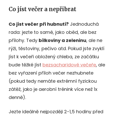
Co jíst večer a nepřibrat
Co jíst večer při hubnutí?
Jednoduchá
rada: jezte to samé, jako oběd, ale bez
přílohy. Tedy
bílkoviny a zeleninu
, ale ne
rýži, těstoviny, pečivo atd. Pokud jste zvyklí
jíst k večeři obložený chleba, ze začátku
bude těžké jíst
bezsacharidové večeře
, ale
bez vyřazení příloh večer nezhubnete
(pokud tedy nemáte extrémní fyzickou
zátěž, jako je aerobní trénink více než 1x
denně).
Jezte ideálně nejpozději 2-1,5 hodiny před