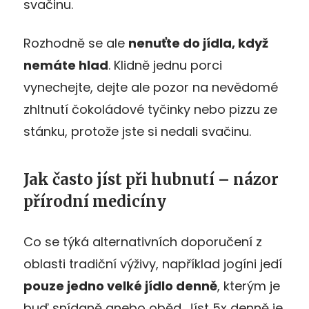
svačinu.
Rozhodně se ale
nenuťte do jídla, když
nemáte hlad
. Klidně jednu porci
vynechejte, dejte ale pozor na nevědomé
zhltnutí čokoládové tyčinky nebo pizzu ze
stánku, protože jste si nedali svačinu.
Jak často jíst při hubnutí – názor
přírodní medicíny
Co se týká alternativních doporučení z
oblasti tradiční výživy, například jogíni jedí
pouze jedno velké jídlo denně
, kterým je
buď snídaně anebo oběd. Jíst 5x denně je