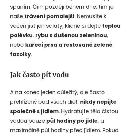
spaním. Čím později během dne, tím je
naše
trávení pomalejší
. Nemusíte k
večeři jíst jen saláty, klidně si dejte
teplou
polévku
,
rybu s dušenou zeleninou
,
nebo
kuřecí prsa a restované zelené
fazolky
.
Jak často pít vodu
A na konec jeden důležitý, ale často
přehlížený bod všech diet:
nikdy nepijte
společně s jídlem
. Hydratujte tělo čistou
vodou pouze
půl hodiny po jídle
, a
maximálně půl hodiny před jídlem. Pokud