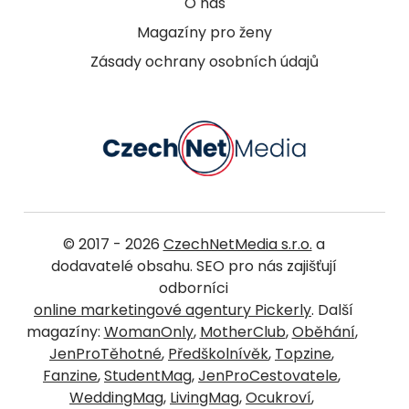
O nás
Magazíny pro ženy
Zásady ochrany osobních údajů
© 2017 - 2026
CzechNetMedia s.r.o.
a
dodavatelé obsahu. SEO pro nás zajišťují
odborníci
online marketingové agentury Pickerly
. Další
magazíny:
WomanOnly
,
MotherClub
,
Oběhání
,
JenProTěhotné
,
Předškolnívěk
,
Topzine
,
Fanzine
,
StudentMag
,
JenProCestovatele
,
WeddingMag
,
LivingMag
,
Ocukroví
,