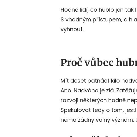
Hodně lidí, co hublo jen tak
S vhodným přístupem, a hl
vyhnout.
Proč vůbec hub
Mít deset patnáct kilo nad
Ano. Nadváha je zlá. Zatěžu
rozvoji některých hodně ne
Spekulovat tedy o tom, jest
nemá žádný valný význam. Ur