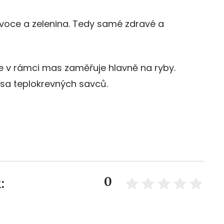
ovoce a zelenina. Tedy samé zdravé a
 se v rámci mas zaměřuje hlavně na ryby.
a teplokrevných savců.
0
: