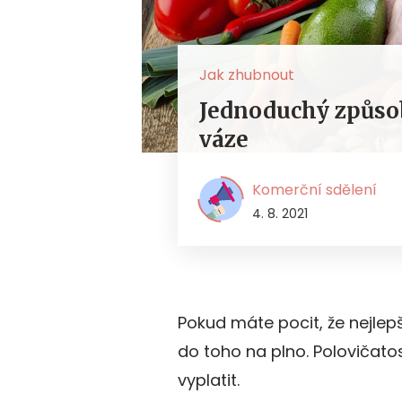
Jak zhubnout
Jednoduchý způsob
váze
Komerční sdělení
4. 8. 2021
Pokud máte pocit, že nejlep
do toho na plno. Polovičat
vyplatit.