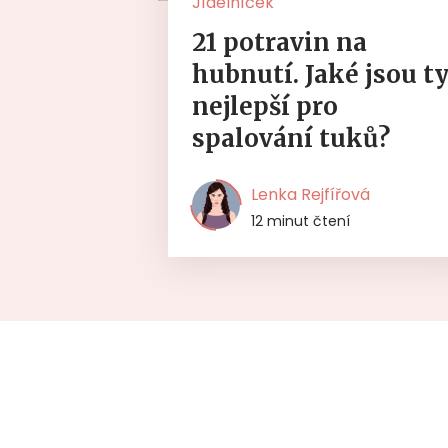
Jídelníček
21 potravin na
hubnutí. Jaké jsou t
nejlepší pro
spalování tuků?
Lenka Rejfířová
12 minut čtení