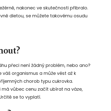
 ležérně, nakonec ve skutečnosti přibralo.
avně dietou, se můžete takovému osudu
nout?
váhu přeci není žádný problém, nebo ano?
je váš organismus a může vést až k
příjemných chorob typu cukrovka.
li má vůbec cenu začít ubírat na váze,
čitě se to vyplatí.