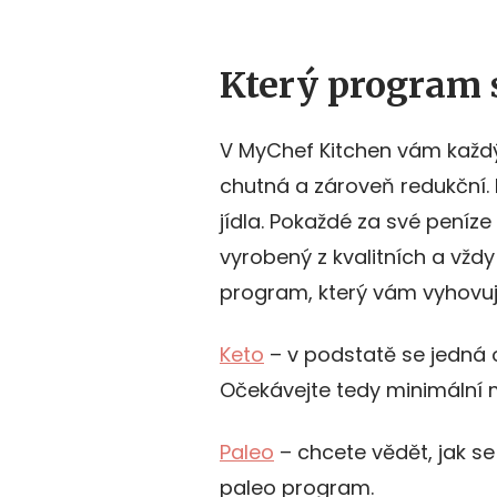
Který program s
V MyChef Kitchen vám každý 
chutná a zároveň redukční.
jídla. Pokaždé za své peníz
vyrobený z kvalitních a vždy 
program, který vám vyhovuje
Keto
– v podstatě se jedná o
Očekávejte tedy minimální 
Paleo
– chcete vědět, jak se
paleo program.