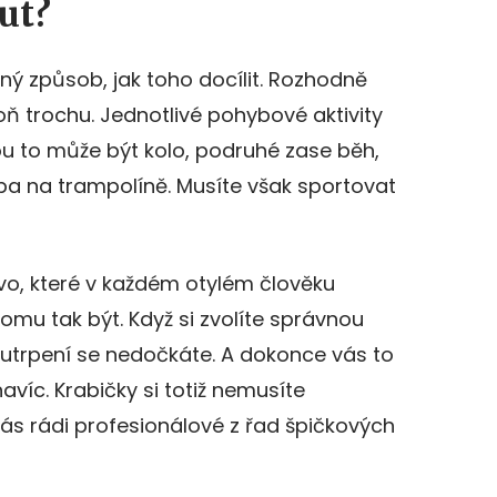
ut?
vný způsob, jak toho docílit. Rozhodně
oň trochu. Jednotlivé pohybové aktivity
ou to může být kolo, podruhé zase běh,
řeba na trampolíně. Musíte však sportovat
Slovo, které v každém otylém člověku
tomu tak být. Když si zvolíte správnou
 utrpení se nedočkáte. A dokonce vás to
víc. Krabičky si totiž nemusíte
vás rádi profesionálové z řad špičkových