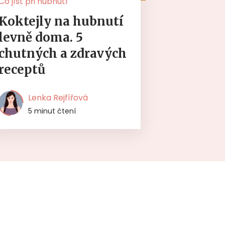
Co jíst při hubnutí
Koktejly na hubnutí
levně doma. 5
chutných a zdravých
receptů
Lenka Rejfířová
5 minut čtení