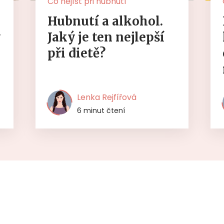
Co nejíst při hubnutí
Hubnutí a alkohol.
y
Jaký je ten nejlepší
při dietě?
Lenka Rejfířová
6 minut čtení