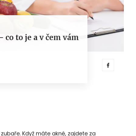
 co to je a v čem vám
e zubaře. Když máte akné, zajdete za