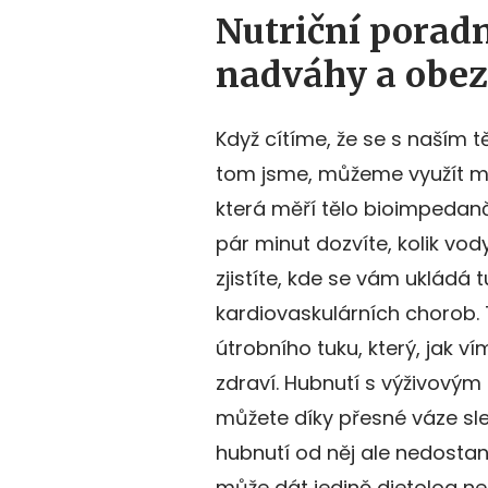
Nutriční porad
nadváhy a obez
Když cítíme, že se s naším t
tom jsme, můžeme využít měř
která měří tělo bioimpedanč
pár minut dozvíte, kolik vod
zjistíte, kde se vám ukládá tu
kardiovaskulárních chorob.
útrobního tuku, který, jak v
zdraví. Hubnutí s výživovým
můžete díky přesné váze sle
hubnutí od něj ale nedostane
může dát jedině dietolog ne