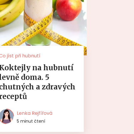
Co jíst při hubnutí
Koktejly na hubnutí
levně doma. 5
chutných a zdravých
receptů
Lenka Rejfířová
5 minut čtení