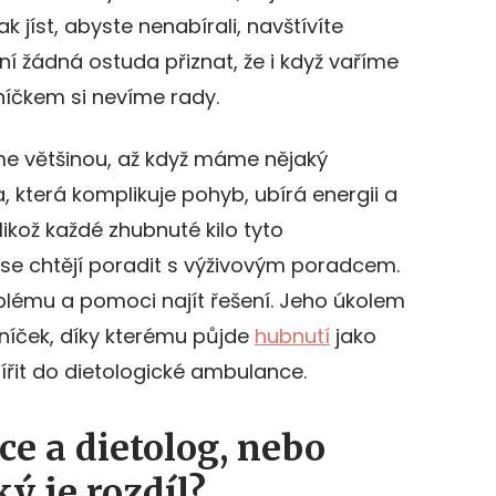
k jíst, abyste nenabírali, navštívíte
ení žádná ostuda přiznat, že i když vaříme
níčkem si nevíme rady.
me většinou, až když máme nějaký
, která komplikuje pohyb, ubírá energii a
likož každé zhubnuté kilo tyto
é se chtějí poradit s výživovým poradcem.
oblému a pomoci najít řešení. Jeho úkolem
lníček, díky kterému půjde
hubnutí
jako
řit do dietologické ambulance.
e a dietolog, nebo
ký je rozdí
l?