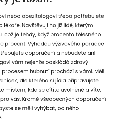
govi nebo obezitologovi třeba potřebujete
ékaře. Navštěvují ho již lidé, kterým
u, což je tehdy, když procento tělesného
íce procent. Výhodou výživového poradce
otřebujete doporučení a nebudete ani
logovi vám nejenže poskládá zdravý
ým procesem hubnutí prochází s vámi. Měli
níček, dle kterého si jídla připravujete.
é místem, kde se cítíte uvolněně a víte,
 pro vás. Kromě všeobecných doporučení
byste se měli vyhýbat, od něho
.