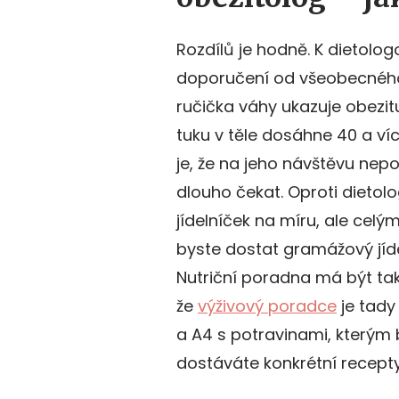
Rozdílů je hodně. K dietolo
doporučení od všeobecného l
ručička váhy ukazuje obezit
tuku v těle dosáhne 40 a v
je, že na jeho návštěvu nep
dlouho čekat. Oproti dieto
jídelníček na míru, ale cel
byste dostat gramážový jídel
Nutriční poradna má být tak
že
výživový poradce
je tady
a A4 s potravinami, kterým 
dostáváte konkrétní recepty