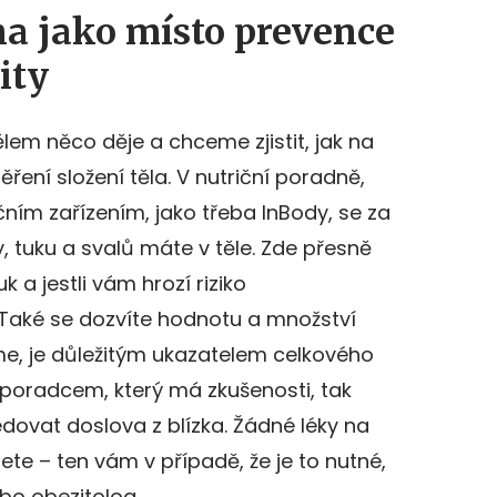
na jako místo prevence
ity
ělem něco děje a chceme zjistit, jak na
ení složení těla. V nutriční poradně,
ním zařízením, jako třeba InBody, se za
y, tuku a svalů máte v těle. Zde přesně
k a jestli vám hrozí riziko
 Také se dozvíte hodnotu a množství
íme, je důležitým ukazatelem celkového
 poradcem, který má zkušenosti, tak
dovat doslova z blízka. Žádné léky na
te – ten vám v případě, že je to nutné,
bo obezitolog.