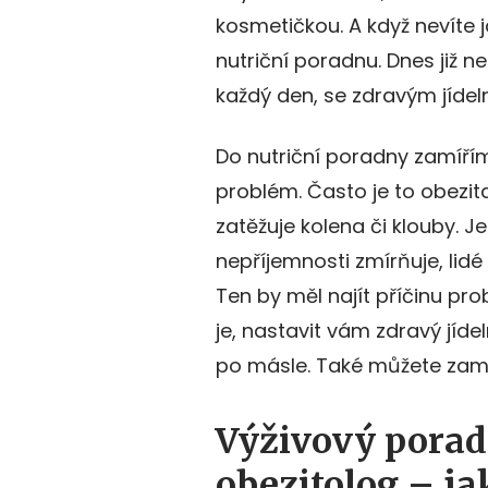
kosmetičkou. A když nevíte ja
nutriční poradnu. Dnes již n
každý den, se zdravým jídel
Do nutriční poradny zamíří
problém. Často je to obezita
zatěžuje kolena či klouby. Je
nepříjemnosti zmírňuje, lid
Ten by měl najít příčinu pr
je, nastavit vám zdravý jíde
po másle. Také můžete zamí
Výživový poradc
obezitolog – ja