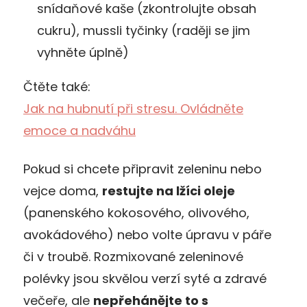
snídaňové kaše (zkontrolujte obsah
cukru), mussli tyčinky (raději se jim
vyhněte úplně)
Čtěte také:
Jak na hubnutí při stresu. Ovládněte
emoce a nadváhu
Pokud si chcete připravit zeleninu nebo
vejce doma,
restujte na lžíci oleje
(panenského kokosového, olivového,
avokádového) nebo volte úpravu v páře
či v troubě. Rozmixované zeleninové
polévky jsou skvělou verzí syté a zdravé
večeře, ale
nepřehánějte to s