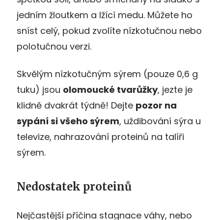
jedním žloutkem a lžící medu. Můžete ho
sníst celý, pokud zvolíte nízkotučnou nebo
polotučnou verzi.
Skvělým nízkotučným sýrem (pouze 0,6 g
tuku) jsou
olomoucké tvarůžky
, jezte je
klidně dvakrát týdně! Dejte
pozor na
sypání si všeho sýrem
, uždibování sýra u
televize, nahrazování proteinů na talíři
sýrem.
Nedostatek proteinů
Nejčastější příčina stagnace váhy, nebo