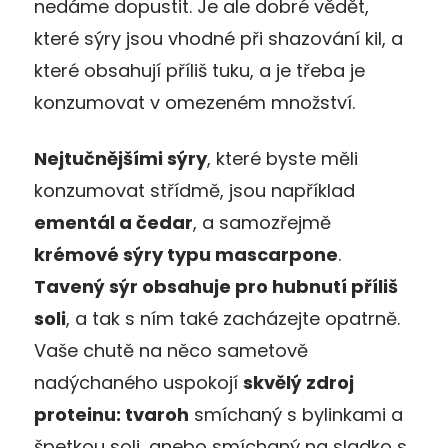
nedáme dopustit. Je ale dobré vědět,
které sýry jsou vhodné při shazování kil, a
které obsahují příliš tuku, a je třeba je
konzumovat v omezeném množství.
Nejtučnějšími sýry
, které byste měli
konzumovat střídmě, jsou například
ementál a čedar
, a samozřejmě
krémové sýry typu mascarpone
.
Tavený sýr obsahuje pro hubnutí příliš
soli
, a tak s ním také zacházejte opatrně.
Vaše chutě na něco sametově
nadýchaného uspokojí
skvělý zdroj
proteinu: tvaroh
smíchaný s bylinkami a
špetkou soli, anebo smíchaný na sladko s