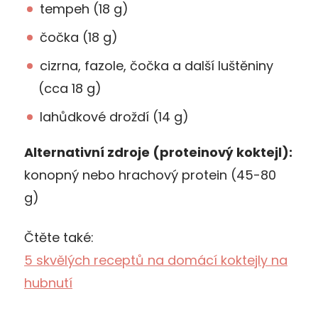
tempeh (18 g)
čočka (18 g)
cizrna, fazole, čočka a další luštěniny
(cca 18 g)
lahůdkové droždí (14 g)
Alternativní zdroje (proteinový koktejl):
konopný nebo hrachový protein (45-80
g)
Čtěte také:
5 skvělých receptů na domácí koktejly na
hubnutí