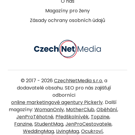
O nás
Magazíny pro ženy
Zásady ochrany osobních údajů
© 2017 - 2026
CzechNetMedia s.r.o.
a
dodavatelé obsahu. SEO pro nás zajišťují
odborníci
online marketingové agentury Pickerly
. Další
magazíny:
WomanOnly
,
MotherClub
,
Oběhání
,
JenProTěhotné
,
Předškolnívěk
,
Topzine
,
Fanzine
,
StudentMag
,
JenProCestovatele
,
WeddingMag
,
LivingMag
,
Ocukroví
,