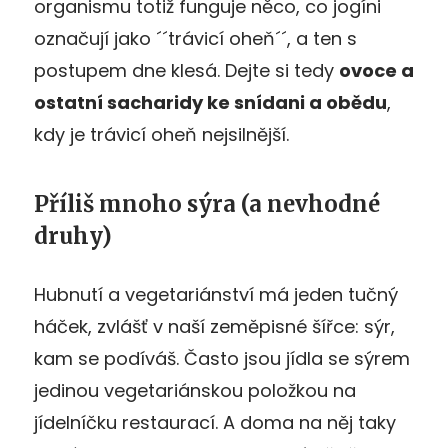
organismu totiž funguje něco, co jogíni
označují jako ´´trávicí oheň´´, a ten s
postupem dne klesá. Dejte si tedy
ovoce a
ostatní sacharidy ke snídani a obědu
,
kdy je trávicí oheň nejsilnější.
Příliš mnoho sýra (a nevhodné
druhy)
Hubnutí a vegetariánství má jeden tučný
háček, zvlášť v naší zeměpisné šířce: sýr,
kam se podíváš. Často jsou jídla se sýrem
jedinou vegetariánskou položkou na
jídelníčku restaurací. A doma na něj taky