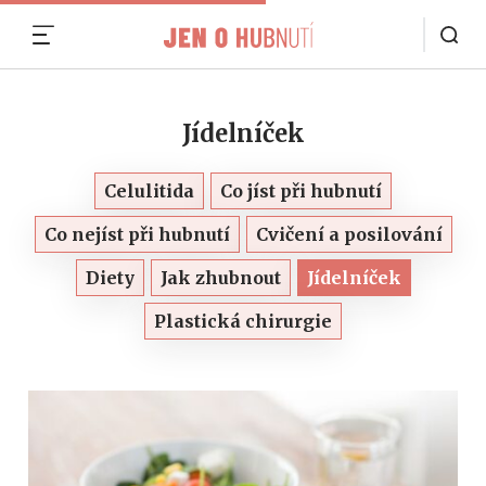
MENU
Jídelníček
Celulitida
Co jíst při hubnutí
Co nejíst při hubnutí
Cvičení a posilování
Diety
Jak zhubnout
Jídelníček
Plastická chirurgie