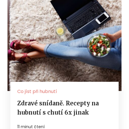
Co jíst při hubnutí
Zdravé snídaně. Recepty na
hubnutí s chutí 6x jinak
11 minut čtení