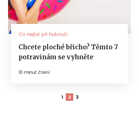
Co nejíst při hubnutí
Chcete ploché břicho? Těmto 7
potravinám se vyhněte
10 minut čtení
1
2
3