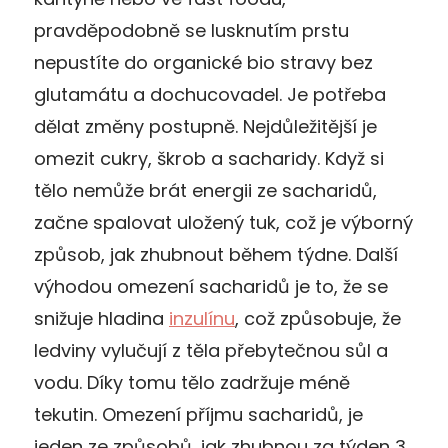
pravděpodobně se lusknutím prstu
nepustíte do organické bio stravy bez
glutamátu a dochucovadel. Je potřeba
dělat změny postupně. Nejdůležitější je
omezit cukry, škrob a sacharidy. Když si
tělo nemůže brát energii ze sacharidů,
začne spalovat uložený tuk, což je výborný
způsob, jak zhubnout během týdne. Další
výhodou omezení sacharidů je to, že se
snižuje hladina
inzulínu
, což způsobuje, že
ledviny vylučují z těla přebytečnou sůl a
vodu. Díky tomu tělo zadržuje méně
tekutin. Omezení příjmu sacharidů, je
jeden ze způsobů, jak zhubnou za týden 3