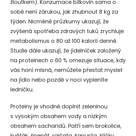
žloutkem). Konzumace bílkovin sama o
sobě není zárukou, jak zhubnout 8 kg za
týden. Nicméně průzkumy ukazují, že
zvýšená spotřeba zdravých tuků zrychluje
metabolismus o 80 až 100 kalorií denně.
Studie dále ukazují, že jídelníček založený
na proteinech o 60 % omezuje situace, kdy
vás honí mlsná, nemůžete přestat myslet
na jídlo nebo pozdě v noci vypleníte
ledničku.
Proteiny je vhodné doplnit zeleninou
s vysokým obsahem vody a nízkým
obsahem sacharidů. Patří sem brokolice,
květák, špenát, rajčata, kapusta, klíčky,