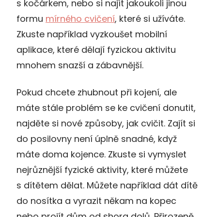
s kočárkem, nebo si najít jakoukoli jinou
formu
mírného cvičení
, které si užíváte.
Zkuste například vyzkoušet mobilní
aplikace, které dělají fyzickou aktivitu
mnohem snazší a zábavnější.
Pokud chcete zhubnout při kojení, ale
máte stále problém se ke cvičení donutit,
najděte si nové způsoby, jak cvičit. Zajít si
do posilovny není úplně snadné, když
máte doma kojence. Zkuste si vymyslet
nejrůznější fyzické aktivity, které můžete
s dítětem dělat. Můžete například dát dítě
do nosítka a vyrazit někam na kopec
nebo projít dům od shora dolů. Přirozeně