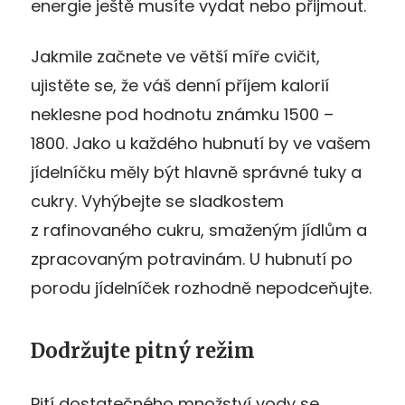
energie ještě musíte vydat nebo přijmout.
Jakmile začnete ve větší míře cvičit,
ujistěte se, že váš denní příjem kalorií
neklesne pod hodnotu známku 1500 –
1800. Jako u každého hubnutí by ve vašem
jídelníčku měly být hlavně správné tuky a
cukry. Vyhýbejte se sladkostem
z rafinovaného cukru, smaženým jídlům a
zpracovaným potravinám. U hubnutí po
porodu jídelníček rozhodně nepodceňujte.
Dodržujte pitný režim
Pití dostatečného množství vody se