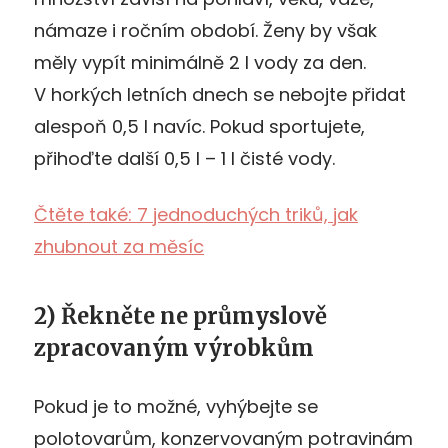
námaze i ročním období. Ženy by však
měly vypít minimálně 2 l vody za den.
V horkých letních dnech se nebojte přidat
alespoň 0,5 l navíc. Pokud sportujete,
přihoďte další 0,5 l – 1 l čisté vody.
Čtěte také: 7 jednoduchých triků, jak
zhubnout za měsíc
2) Řekněte ne průmyslově
zpracovaným výrobkům
Pokud je to možné, vyhýbejte se
polotovarům, konzervovaným potravinám