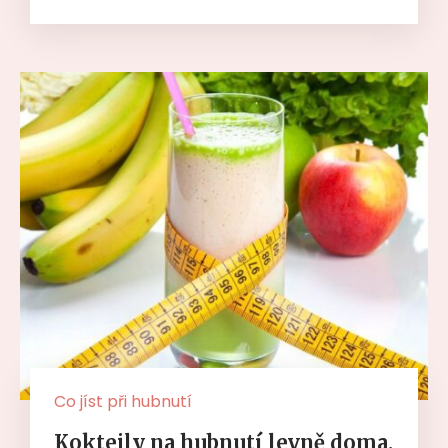
Co jíst při hubnutí
Koktejly na hubnutí levně doma.