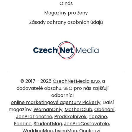
O nás
Magazíny pro ženy
Zásady ochrany osobních údajů
© 2017 - 2026
CzechNetMedia s.r.o.
a
dodavatelé obsahu. SEO pro nás zajišťují
odborníci
online marketingové agentury Pickerly
. Další
magazíny:
WomanOnly
,
MotherClub
,
Oběhání
,
JenProTěhotné
,
Předškolnívěk
,
Topzine
,
Fanzine
,
StudentMag
,
JenProCestovatele
,
WeddingMag
,
LivingMag
,
Ocukroví
,