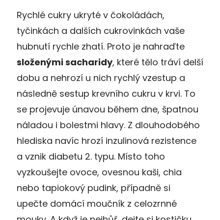
Rychlé cukry ukryté v čokoládách,
tyčinkách a dalších cukrovinkách vaše
hubnutí rychle zhatí. Proto je nahraďte
složenými sacharidy
, které tělo tráví delší
dobu a nehrozí u nich rychlý vzestup a
následně sestup krevního cukru v krvi. To
se projevuje únavou během dne, špatnou
náladou i bolestmi hlavy. Z dlouhodobého
hlediska navíc hrozí inzulinová rezistence
a vznik diabetu 2. typu. Místo toho
vyzkoušejte ovoce, ovesnou kaši, chia
nebo tapiokový pudink, případně si
upečte domácí moučník z celozrnné
mouky. A když je nejhůř, dejte si kostičku