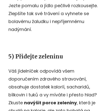
Jezte pomalu a jídlo pečlivě rozkousejte.
Zlepšíte tak své trávení a vyhnete se
bolavému žaludku i nepříjemnému
nadýmání.
5) Přidejte zeleninu
Váš jídelníček odpovídá všem
doporučením zdravého stravování,
obsahuje dostatek kalorií, sacharidů,
bílkovin i tuků a vy míváte i přesto hlad?
Zkuste
navýšit porce zeleniny
, která je
chudá na kalorie, ale zato bohatá na