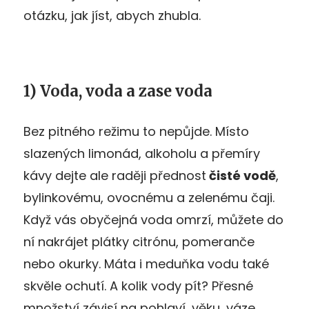
otázku, jak jíst, abych zhubla.
1) Voda, voda a zase voda
Bez pitného režimu to nepůjde. Místo
slazených limonád, alkoholu a přemíry
kávy dejte ale raději přednost
čisté vodě
,
bylinkovému, ovocnému a zelenému čaji.
Když vás obyčejná voda omrzí, můžete do
ní nakrájet plátky citrónu, pomeranče
nebo okurky. Máta i meduňka vodu také
skvěle ochutí. A kolik vody pít? Přesné
množství závisí na pohlaví, věku, váze,