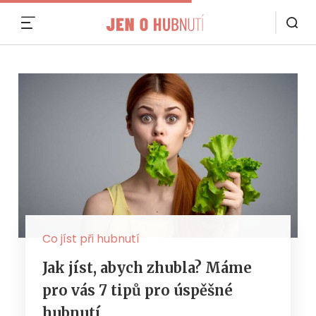
MENU
Co jíst při hubnutí
Jak jíst, abych zhubla? Máme
pro vás 7 tipů pro úspěšné
hubnutí