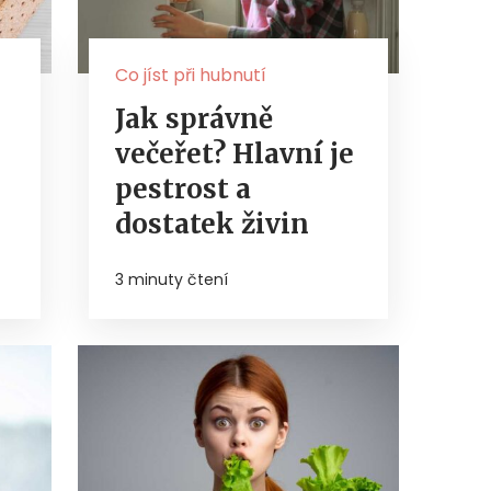
Co jíst při hubnutí
Jak správně
večeřet? Hlavní je
pestrost a
dostatek živin
3 minuty čtení