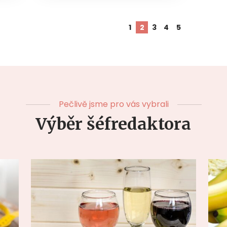
1
2
3
4
5
Pečlivě jsme pro vás vybrali
Výběr šéfredaktora