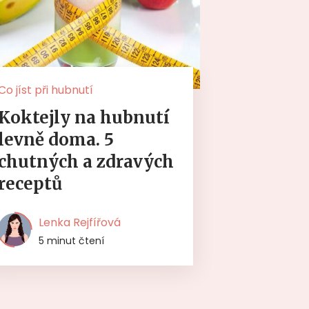
Co jíst při hubnutí
Koktejly na hubnutí
levně doma. 5
chutných a zdravých
receptů
Lenka Rejfířová
5 minut čtení